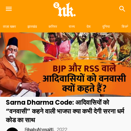
Skip
to
ताज़ा खबर
झारखंड
करियर
राज्य
देश
दुनिया
बिजनेस
content
Sarna Dharma Code: आदिवासियों को
“वनवासी” कहने वाली भाजपा क्या कभी देगी सरना धर्म
कोड का साथ
Shah Ahmad
December 24, 2022