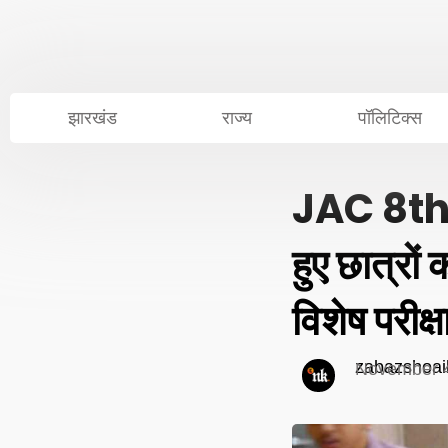
Skip
to
content
झारखंड
राज्य
पॉलिटिक्स
JAC 8th B
हुए छात्रो
विशेष परीक्ष
zabazshoai
November 4