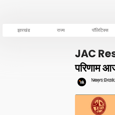
Skip
to
content
झारखंड
राज्य
पॉलिटिक्स
JAC Resul
परिणाम आज 
News Desk
May 23, 20