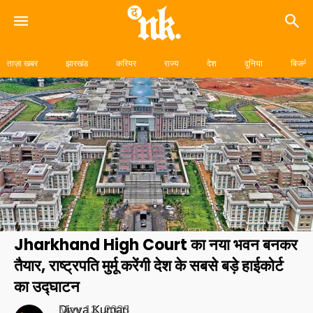
Skip
to
ताज़ा खबर
झारखंड
करियर
राज्य
देश
दुनिया
बिजनेस
content
Jharkhand High Court का नया भवन बनकर
तैयार, राष्ट्रपति मुर्मू करेंगी देश के सबसे बड़े हाईकोर्ट
का उद्घाटन
Divya Kumari
May 13, 2023