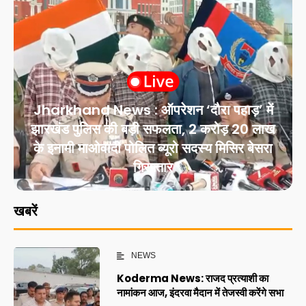
Jharkhand News : ऑपरेशन ‘दौरा पहाड़’ में
झारखंड पुलिस की बड़ी सफलता, 2 करोड़ 20 लाख
के इनामी माओवादी पोलित ब्यूरो सदस्य मिसिर बेसरा
गिरफ्तार
खबरें
NEWS
Koderma News: राजद प्रत्याशी का
नामांकन आज, इंदरवा मैदान में तेजस्वी करेंगे सभा